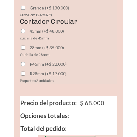
Grande
(
+
$
130.000
)
60x90cm (24"x36")
Cortador Circular
45mm
(
+
$
48.000
)
cuchilla de 45mm
28mm
(
+
$
35.000
)
Cuchilla de 28mm
R45mm
(
+
$
22.000
)
R28mm
(
+
$
17.000
)
Paquete x2 unidades
Precio del producto:
$
68.000
Opciones totales:
Total del pedido: