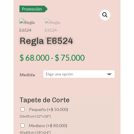
Promoción
Regla E6524
Rango
$
68.000
-
$
75.000
de
precios:
Medida
desde
$ 68.000
hasta
$ 75.000
Tapete de Corte
Pequeño
(
+
$
50.000
)
30x45cm (12"x18")
Mediano
(
+
$
80.000
)
45x60cm (18"x24")