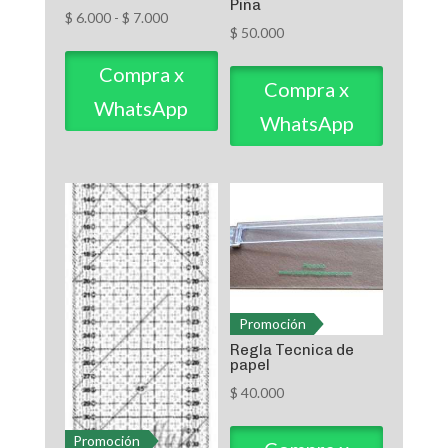
Piña
Rango
$
6.000
-
$
7.000
$
50.000
de
precios:
Compra x
Compra x
desde
WhatsApp
WhatsApp
$ 6.000
hasta
$ 7.000
Promoción
Regla Tecnica de
papel
$
40.000
Promoción