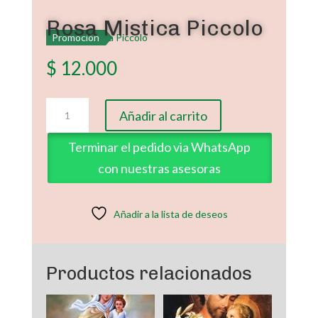
Rosa Mistica Piccolo
Promoción
$
12.000
Rosa
Añadir al carrito
Mistica
Piccolo
Terminar el pedido via WhatsApp
cantidad
con nuestras asesoras
Añadir a la lista de deseos
Productos relacionados