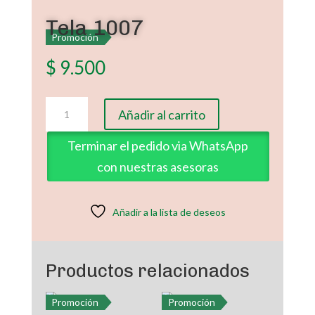
Tela 1007
Promoción
$
9.500
Tela
Añadir al carrito
1007
cantidad
Terminar el pedido via WhatsApp
con nuestras asesoras
Añadir a la lista de deseos
Productos relacionados
Promoción
Promoción