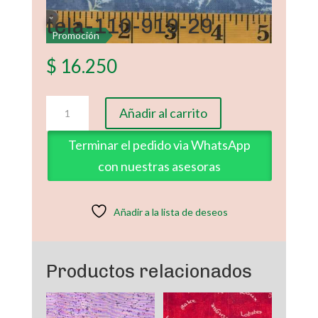
tela-110-919-29
Promoción
$
16.250
tela-
Añadir al carrito
110-
919-
Terminar el pedido via WhatsApp
29
con nuestras asesoras
cantidad
Añadir a la lista de deseos
Productos relacionados