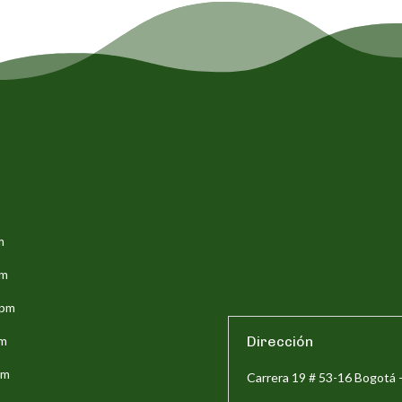
m
pm
5pm
pm
Dirección
pm
Carrera 19 # 53-16 Bogotá 