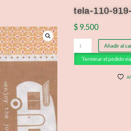
tela-110-919
$
9.500
tela-
Añadir al ca
110-
919-
Terminar el pedido v
35
cantidad
Añ