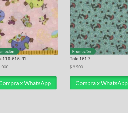
omoción
Promoción
a-110-515-31
Tela 151 7
.000
$
9.500
Compra x WhatsApp
Compra x WhatsApp