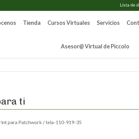
Lista de 
ocenos
Tienda
Cursos Virtuales
Servicios
Cont
Asesor@ Virtual de Piccolo
ara ti
rint para Patchwork
/ tela-110-919-35