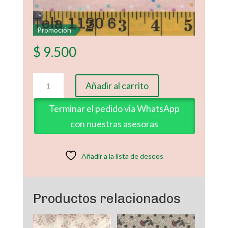
Tela 1130 6
Promoción
$
9.500
Tela
Añadir al carrito
1130
6
Terminar el pedido via WhatsApp
cantidad
con nuestras asesoras
Añadir a la lista de deseos
Productos relacionados