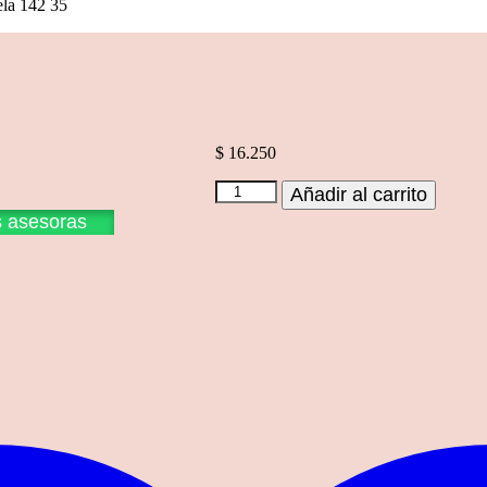
ela 142 35
$
16.250
Tela
Añadir al carrito
142
s asesoras
35
cantidad