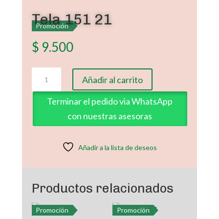
Tela 151 21
Promoción
$
9.500
Tela
Añadir al carrito
151
21
Terminar el pedido via WhatsApp
cantidad
con nuestras asesoras
Añadir a la lista de deseos
Productos relacionados
Promoción
Promoción