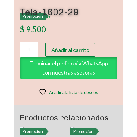
Tela-1602-29
Promoción
$
9.500
Tela-
Añadir al carrito
1602-
29
Terminar el pedido via WhatsApp
cantidad
con nuestras asesoras
Añadir a la lista de deseos
Productos relacionados
Promoción
Promoción