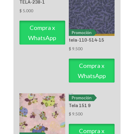
TELA-238-1
$
5.000
Compra x
Promoción
WhatsApp
tela-110-514-15
$
9.500
Compra x
WhatsApp
Promoción
Tela 151 9
$
9.500
Compra x