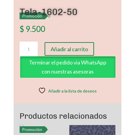
Tela-1602-50
Promoción
$
9.500
Tela-
Añadir al carrito
1602-
50
Terminar el pedido via WhatsApp
cantidad
con nuestras asesoras
Añadir a la lista de deseos
Productos relacionados
Promoción