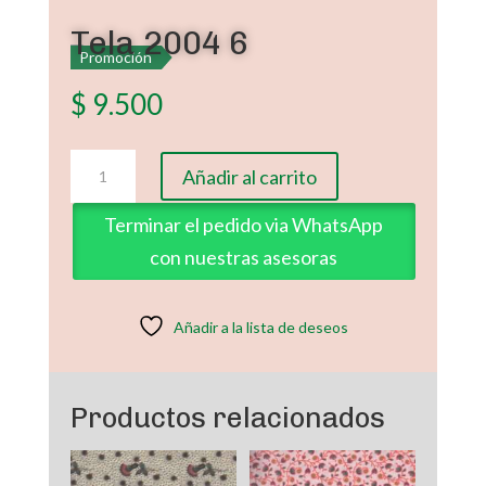
Tela 2004 6
Promoción
$
9.500
Tela
Añadir al carrito
2004
6
Terminar el pedido via WhatsApp
cantidad
con nuestras asesoras
Añadir a la lista de deseos
Productos relacionados