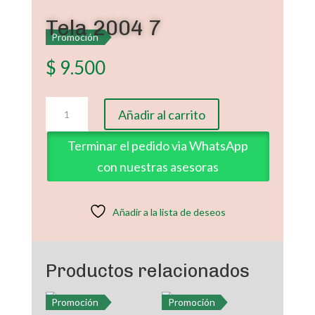
Tela 2004 7
Promoción
$
9.500
Tela
Añadir al carrito
2004
7
Terminar el pedido via WhatsApp
cantidad
con nuestras asesoras
Añadir a la lista de deseos
Productos relacionados
Promoción
Promoción