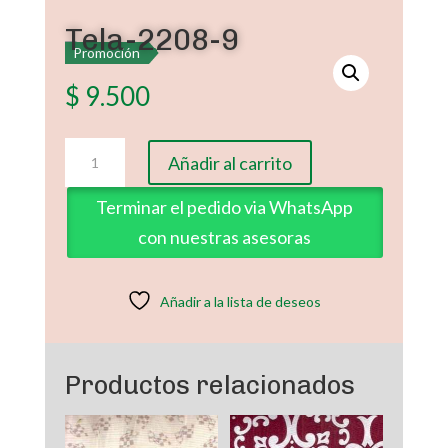
Tela-2208-9
Promoción
$
9.500
Tela-
Añadir al carrito
2208-
9
Terminar el pedido via WhatsApp
cantidad
con nuestras asesoras
Añadir a la lista de deseos
Productos relacionados