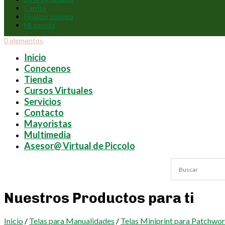
Carrito
Finalizar compra
Mi cuenta
0 elementos
Inicio
Conocenos
Tienda
Cursos Virtuales
Servicios
Contacto
Mayoristas
Multimedia
Asesor@ Virtual de Piccolo
Nuestros Productos para ti
Inicio
/
Telas para Manualidades
/
Telas Miniprint para Patchwo