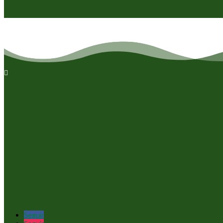

Seguir