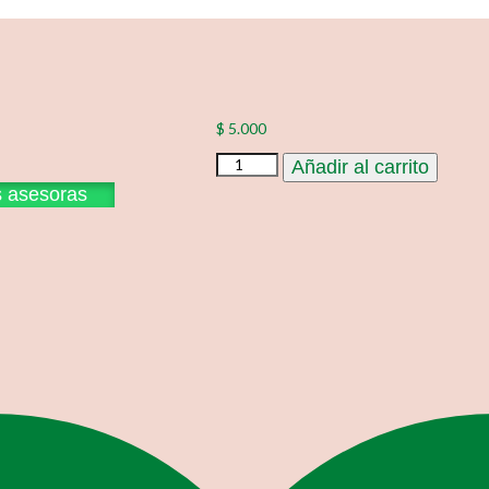
$
5.000
TELA-
Añadir al carrito
238-
s asesoras
18
cantidad