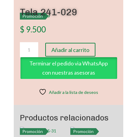
Tela 241-029
Promoción
$
9.500
Tela
Añadir al carrito
241-
029
Terminar el pedido via WhatsApp
cantidad
con nuestras asesoras
Añadir a la lista de deseos
Productos relacionados
Promoción
Promoción