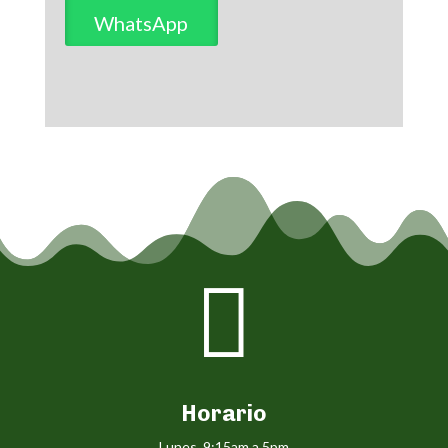
WhatsApp

Horario
Lunes 9:15am a 5pm