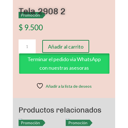
Tela 2908 2
Promoción
$
9.500
Tela
Añadir al carrito
2908
2
Terminar el pedido via WhatsApp
cantidad
con nuestras asesoras
Añadir a la lista de deseos
Productos relacionados
Promoción
Promoción