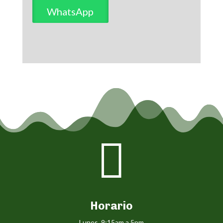
WhatsApp

Horario
Lunes 9:15am a 5pm