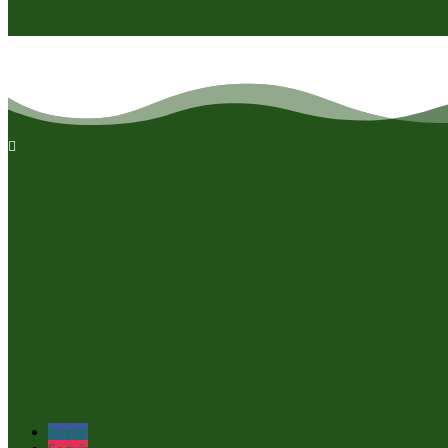

Seguir