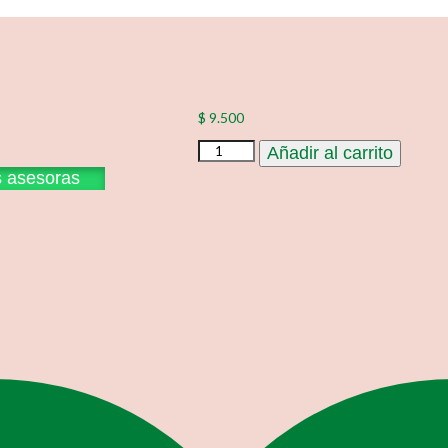
$
9.500
Tela
Añadir al carrito
2908
s asesoras
3
cantidad