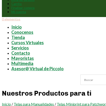
Carrito
Finalizar compra
Mi cuenta
0 elementos
Inicio
Conocenos
Tienda
Cursos Virtuales
Servicios
Contacto
Mayoristas
Multimedia
Asesor@ Virtual de Piccolo
Nuestros Productos para ti
Inicio
/
Telas para Manualidades
/
Telas Miniprint para Patchwo