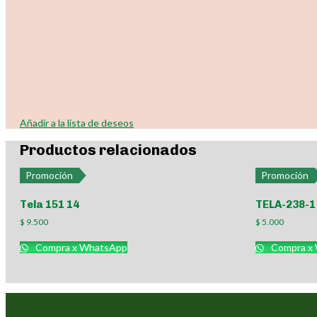
Añadir a la lista de deseos
Productos relacionados
Promoción
Promoción
Tela 151 14
TELA-238-1
$
9.500
$
5.000
Compra x WhatsApp
Compra x