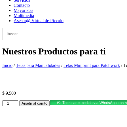
Servicios
Contacto
Mayoristas
Multimedia
Asesor@ Virtual de Piccolo
Nuestros Productos para ti
Inicio
/
Telas para Manualidades
/
Telas Miniprint para Patchwork
/ T
Promoción
$
9.500
Tela
Terminar el pedido via WhatsApp con 
Añadir al carrito
3001
27
cantidad