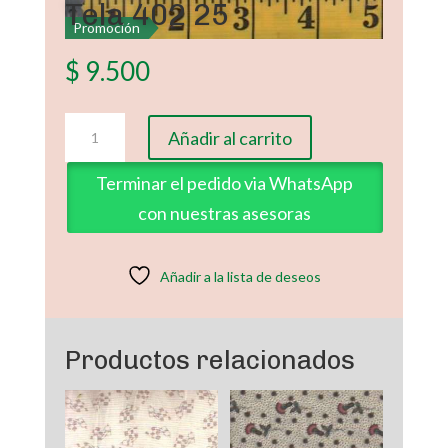
Tela 402 25
Promoción
$
9.500
Tela
Añadir al carrito
402
25
Terminar el pedido via WhatsApp
cantidad
con nuestras asesoras
Añadir a la lista de deseos
Productos relacionados