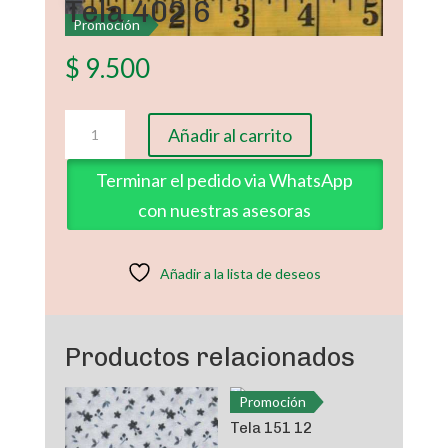
Tela 402 6
Promoción
$
9.500
Tela
Añadir al carrito
402
6
Terminar el pedido via WhatsApp
cantidad
con nuestras asesoras
Añadir a la lista de deseos
Productos relacionados
Promoción
Tela 151 12