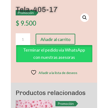
Tela-405-17
Promoción
$
9.500
Tela-
Añadir al carrito
405-
17
Terminar el pedido via WhatsApp
cantidad
con nuestras asesoras
Añadir a la lista de deseos
Productos relacionados
Promoción