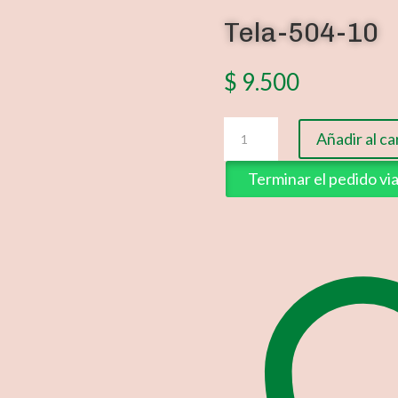
Tela-504-10
$
9.500
Tela-
Añadir al ca
504-
10
Terminar el pedido v
cantidad