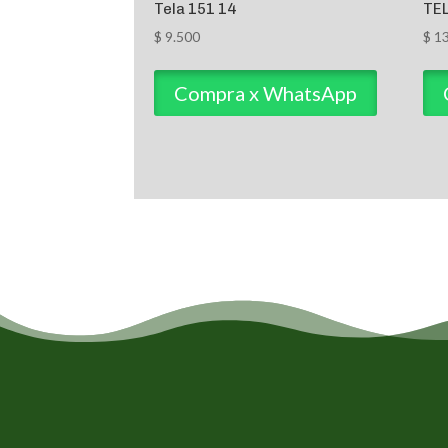
Tela 151 14
TE
$
9.500
$
13
Compra x WhatsApp