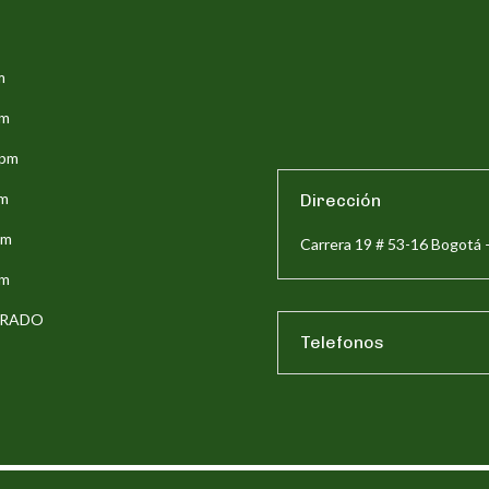
m
pm
5pm
pm
Dirección
pm
Carrera 19 # 53-16 Bogotá 
pm
ERRADO
Telefonos