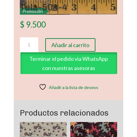
Tela-504-4
Promoción
$
9.500
Tela-
Añadir al carrito
504-
4
Terminar el pedido via WhatsApp
cantidad
con nuestras asesoras
Añadir a la lista de deseos
Productos relacionados