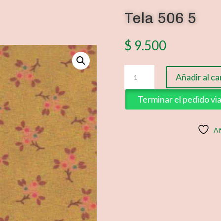
Tela 506 5
$
9.500
Tela
Añadir al ca
506
5
Terminar el pedido v
cantidad
Añ