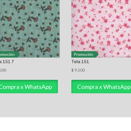
omoción
Promoción
a 151 7
Tela 151
500
$
9.500
Compra x WhatsApp
Compra x WhatsApp