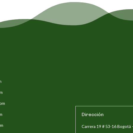
m
pm
5pm
pm
Dirección
pm
Carrera 19 # 53-16 Bogotá 