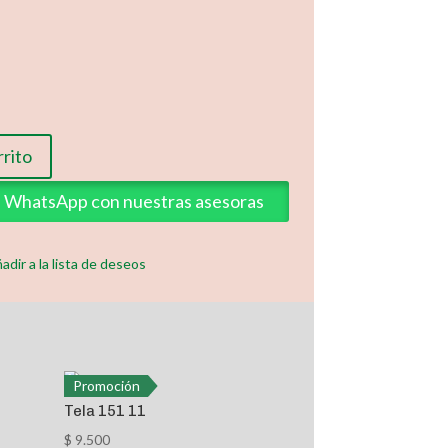
rrito
ia WhatsApp con nuestras asesoras
adir a la lista de deseos
Promoción
Tela 151 11
$
9.500