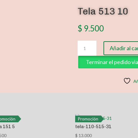
Tela 513 10
$
9.500
Tela
Añadir al ca
513
10
Terminar el pedido v
cantidad
Añ
omoción
Promoción
a 151 5
tela-110-515-31
500
$
13.000