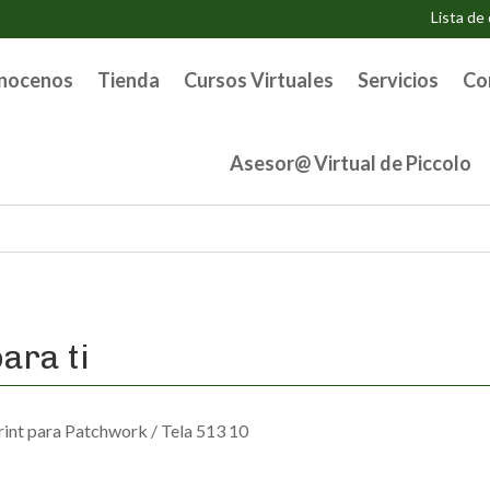
Lista de
nocenos
Tienda
Cursos Virtuales
Servicios
Co
Asesor@ Virtual de Piccolo
ara ti
rint para Patchwork
/ Tela 513 10