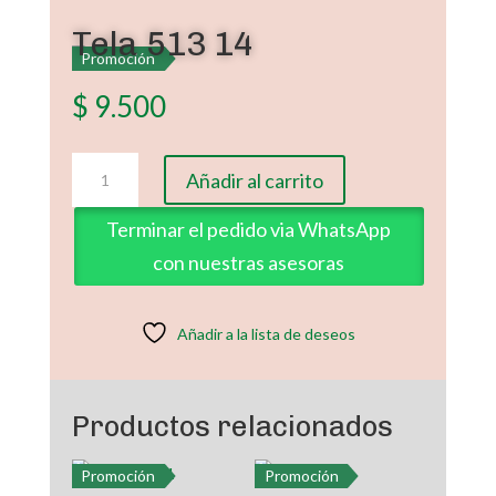
Tela 513 14
Promoción
$
9.500
Tela
Añadir al carrito
513
14
Terminar el pedido via WhatsApp
cantidad
con nuestras asesoras
Añadir a la lista de deseos
Productos relacionados
Promoción
Promoción