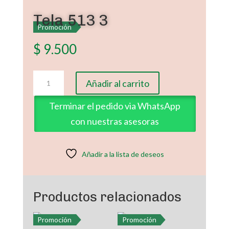
Tela 513 3
Promoción
$
9.500
Tela
Añadir al carrito
513
3
Terminar el pedido via WhatsApp
cantidad
con nuestras asesoras
Añadir a la lista de deseos
Productos relacionados
Promoción
Promoción