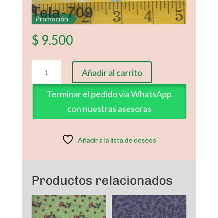
Tela-709
Promoción
$
9.500
Tela-
Añadir al carrito
709
cantidad
Terminar el pedido via WhatsApp
con nuestras asesoras
Añadir a la lista de deseos
Productos relacionados