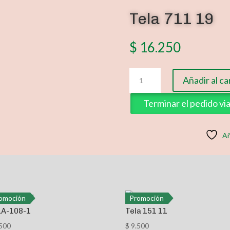
Tela 711 19
$
16.250
Tela
Añadir al ca
711
19
Terminar el pedido v
cantidad
Añ
omoción
Promoción
LA-108-1
Tela 151 11
500
$
9.500