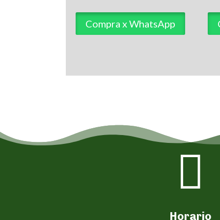
Compra x WhatsApp

Horario