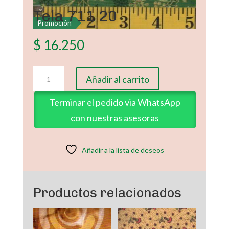
Tela 711 20
Promoción
$
16.250
Tela
Añadir al carrito
711
20
Terminar el pedido via WhatsApp
cantidad
con nuestras asesoras
Añadir a la lista de deseos
Productos relacionados