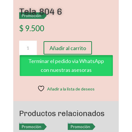
Tela 804 6
Promoción
$
9.500
Tela
Añadir al carrito
804
6
Terminar el pedido via WhatsApp
cantidad
con nuestras asesoras
Añadir a la lista de deseos
Productos relacionados
Promoción
Promoción