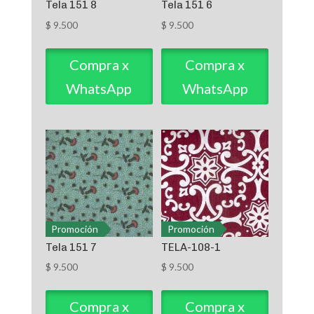
Tela 151 8
Tela 151 6
$
9.500
$
9.500
Compra x
Compra x
WhatsApp
WhatsApp
Promoción
Promoción
Tela 151 7
TELA-108-1
$
9.500
$
9.500
Compra x
Compra x