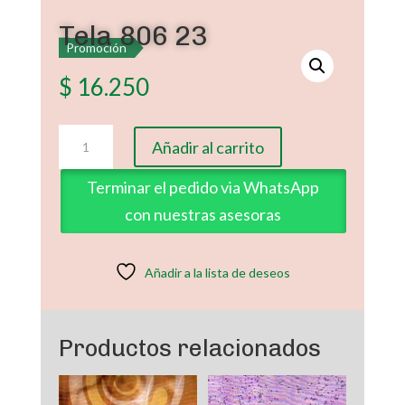
Tela 806 23
Promoción
$
16.250
Tela
Añadir al carrito
806
23
Terminar el pedido via WhatsApp
cantidad
con nuestras asesoras
Añadir a la lista de deseos
Productos relacionados