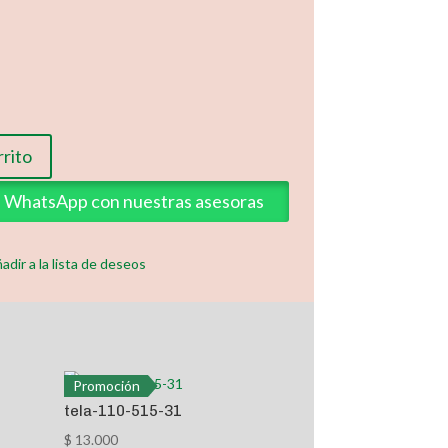
rrito
ia WhatsApp con nuestras asesoras
adir a la lista de deseos
Promoción
tela-110-515-31
$
13.000