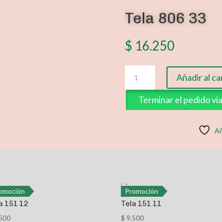
Tela 806 33
$
16.250
Tela
Añadir al ca
806
33
Terminar el pedido v
cantidad
Añ
omoción
Promoción
a 151 12
Tela 151 11
500
$
9.500