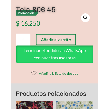
Tela 806 45
Promoción
$
16.250
Tela
Añadir al carrito
806
45
Terminar el pedido via WhatsApp
cantidad
con nuestras asesoras
Añadir a la lista de deseos
Productos relacionados