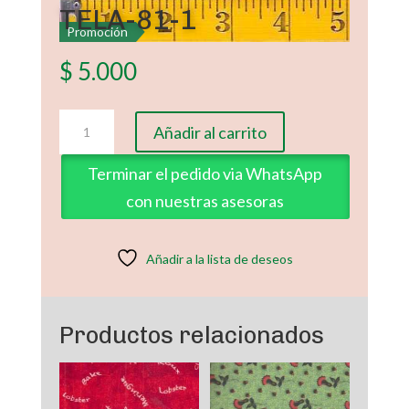
TELA-81-1
Promoción
$
5.000
TELA-
Añadir al carrito
81-
1
Terminar el pedido via WhatsApp
cantidad
con nuestras asesoras
Añadir a la lista de deseos
Productos relacionados