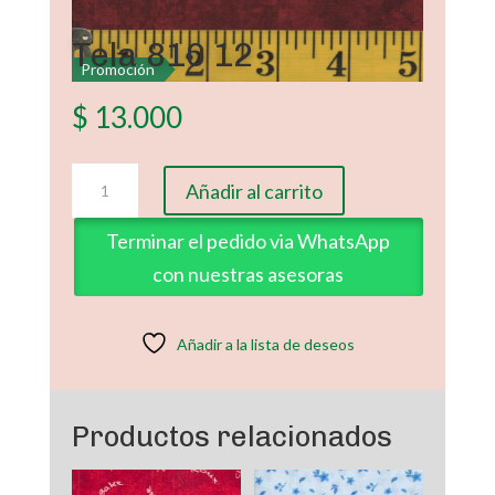
Tela 810 12
Promoción
$
13.000
Tela
Añadir al carrito
810
12
Terminar el pedido via WhatsApp
cantidad
con nuestras asesoras
Añadir a la lista de deseos
Productos relacionados