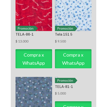
Promoción
Promoción
TELA-86-1
Tela 151 5
$
13.000
$
9.500
Compra x
Compra x
WhatsApp
WhatsApp
Promoción
TELA-81-1
$
5.000
Compra x