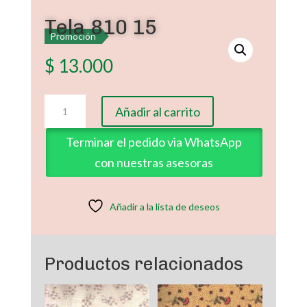
Tela 810 15
Promoción
$
13.000
Tela
Añadir al carrito
810
15
Terminar el pedido via WhatsApp
cantidad
con nuestras asesoras
Añadir a la lista de deseos
Productos relacionados