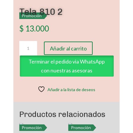
Tela 810 2
Promoción
$
13.000
Tela
Añadir al carrito
810
2
Terminar el pedido via WhatsApp
cantidad
con nuestras asesoras
Añadir a la lista de deseos
Productos relacionados
Promoción
Promoción