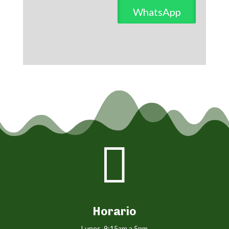
WhatsApp

Horario
Lunes 9:15am a 5pm