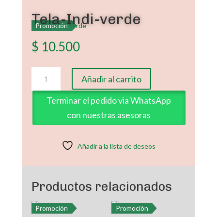
Tela-Indi-verde
Promoción
$
10.500
Tela-
Añadir al carrito
Indi-
verde
Terminar el pedido via WhatsApp
cantidad
con nuestras asesoras
Añadir a la lista de deseos
Productos relacionados
Promoción
Promoción