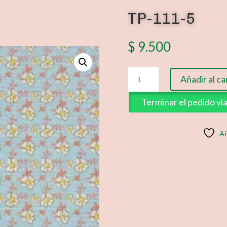
TP-111-5
$
9.500
TP-
Añadir al ca
111-
5
Terminar el pedido v
cantidad
Añ