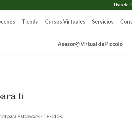
Lista de 
ocenos
Tienda
Cursos Virtuales
Servicios
Cont
Asesor@ Virtual de Piccolo
ara ti
rint para Patchwork
/ TP-111-5