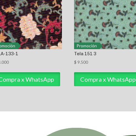
omoción
Promoción
LA-133-1
Tela 151 3
.000
$
9.500
Compra x WhatsApp
Compra x WhatsApp