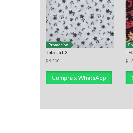
Promoción
Pr
Tela 151 2
TE
$
9.500
$
13
Compra x WhatsApp