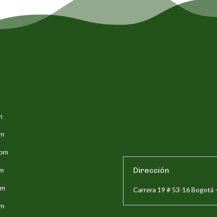
m
pm
5pm
pm
Dirección
pm
Carrera 19 # 53-16 Bogotá 
pm