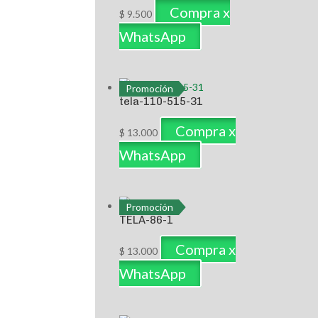
Compra x
$
9.500
WhatsApp
Promoción
tela-110-515-31
Compra x
$
13.000
WhatsApp
Promoción
TELA-86-1
Compra x
$
13.000
WhatsApp