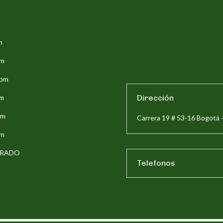
m
pm
5pm
pm
Dirección
pm
Carrera 19 # 53-16 Bogotá 
pm
ERRADO
Telefonos