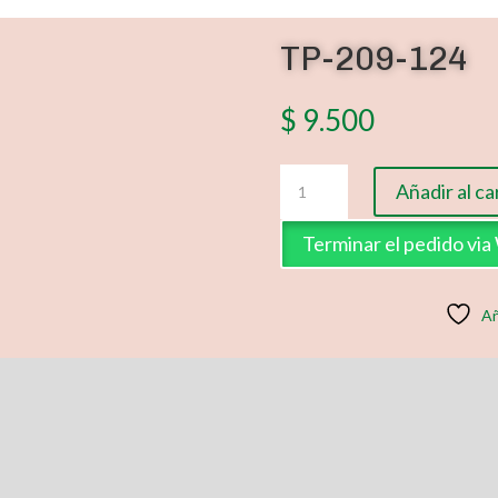
TP-209-124
$
9.500
TP-
Añadir al ca
209-
124
Terminar el pedido vi
cantidad
Añ