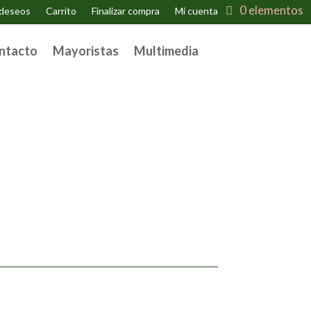
0 elementos
 deseos
Carrito
Finalizar compra
Mi cuenta
ntacto
Mayoristas
Multimedia