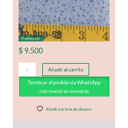
TP-209-58
Promoción
$
9.500
TP-
Añadir al carrito
209-
58
Terminar el pedido via WhatsApp
cantidad
con nuestras asesoras
Añadir a la lista de deseos