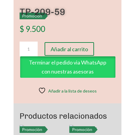
TP-209-59
Promoción
$
9.500
TP-
Añadir al carrito
209-
59
Terminar el pedido via WhatsApp
cantidad
con nuestras asesoras
Añadir a la lista de deseos
Productos relacionados
Promoción
Promoción