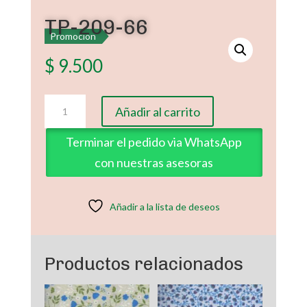
TP-209-66
Promoción
$
9.500
TP-
Añadir al carrito
209-
66
Terminar el pedido via WhatsApp
cantidad
con nuestras asesoras
Añadir a la lista de deseos
Productos relacionados