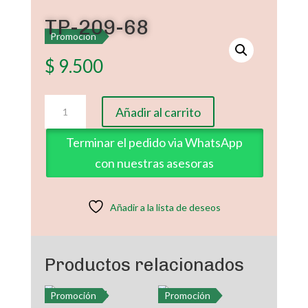
TP-209-68
Promoción
$
9.500
TP-
Añadir al carrito
209-
68
Terminar el pedido via WhatsApp
cantidad
con nuestras asesoras
Añadir a la lista de deseos
Productos relacionados
Promoción
Promoción