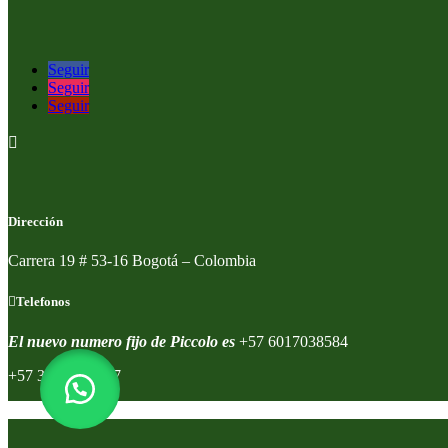
Seguir
Seguir
Seguir

Dirección
Carrera 19 # 53-16 Bogotá – Colombia
Telefonos
El nuevo numero fijo de Piccolo es
+57 6017038584
+57 320 8591557