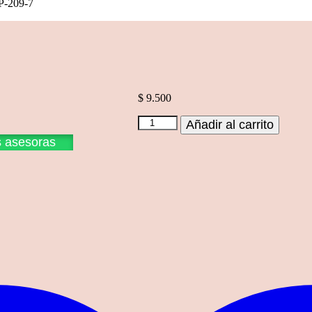
P-209-7
$
9.500
TP-
Añadir al carrito
209-
s asesoras
7
cantidad