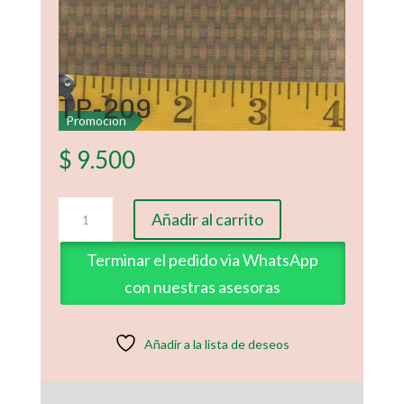
TP-209
Promoción
$
9.500
TP-
Añadir al carrito
209
cantidad
Terminar el pedido via WhatsApp
con nuestras asesoras
Añadir a la lista de deseos