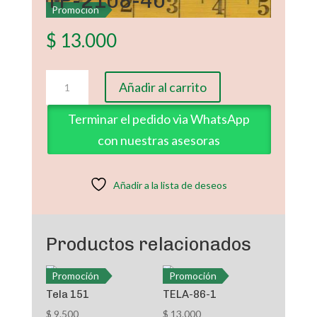
TP-2108-40
Promoción
$
13.000
TP-
Añadir al carrito
2108-
40
Terminar el pedido via WhatsApp
cantidad
con nuestras asesoras
Añadir a la lista de deseos
Productos relacionados
Promoción
Promoción
Tela 151
TELA-86-1
$
9.500
$
13.000