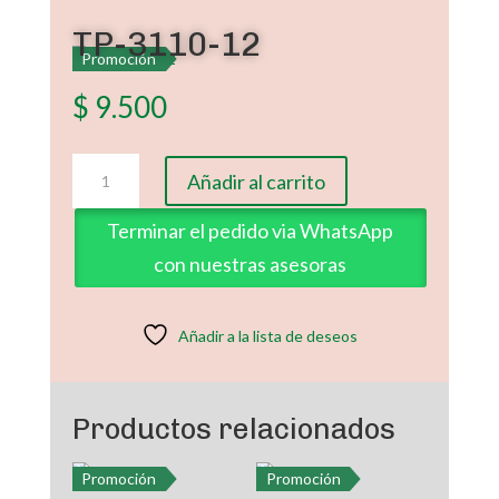
TP-3110-12
Promoción
$
9.500
TP-
Añadir al carrito
3110-
12
Terminar el pedido via WhatsApp
cantidad
con nuestras asesoras
Añadir a la lista de deseos
Productos relacionados
Promoción
Promoción