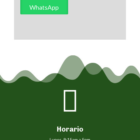
WhatsApp

Horario
Lunes 9:15am a 5pm