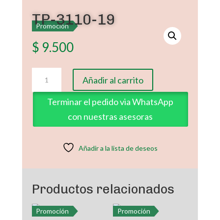
TP-3110-19
Promoción
$
9.500
TP-
Añadir al carrito
3110-
19
Terminar el pedido via WhatsApp
cantidad
con nuestras asesoras
Añadir a la lista de deseos
Productos relacionados
Promoción
Promoción